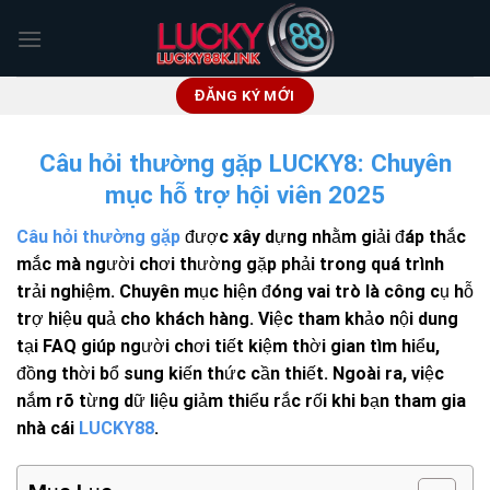
Chuyển
đến
nội
dung
ĐĂNG KÝ MỚI
Câu hỏi thường gặp LUCKY8: Chuyên
mục hỗ trợ hội viên 2025
Câu hỏi thường gặp
được xây dựng nhằm giải đáp thắc
mắc mà người chơi thường gặp phải trong quá trình
trải nghiệm. Chuyên mục hiện đóng vai trò là công cụ hỗ
trợ hiệu quả cho khách hàng. Việc tham khảo nội dung
tại FAQ giúp người chơi tiết kiệm thời gian tìm hiểu,
đồng thời bổ sung kiến thức cần thiết. Ngoài ra, việc
nắm rõ từng dữ liệu giảm thiểu rắc rối khi bạn tham gia
nhà cái
LUCKY88
.