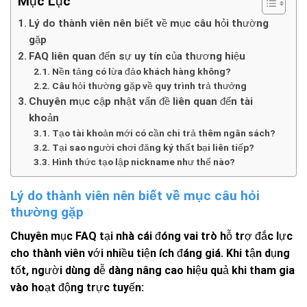
Mục Lục
Lý do thành viên nên biết về mục câu hỏi thường
gặp
FAQ liên quan đến sự uy tín của thương hiệu
Nền tảng có lừa đảo khách hàng không?
Câu hỏi thường gặp về quy trình trả thưởng
Chuyên mục cập nhật vấn đề liên quan đến tài
khoản
Tạo tài khoản mới có cần chi trả thêm ngân sách?
Tại sao người chơi đăng ký thất bại liên tiếp?
Hình thức tạo lập nickname như thế nào?
Lý do thành viên nên biết về mục câu hỏi
thường gặp
Chuyên mục FAQ tại nhà cái đóng vai trò hỗ trợ đắc lực
cho thành viên với nhiều tiện ích đáng giá. Khi tận dụng
tốt, người dùng dễ dàng nâng cao hiệu quả khi tham gia
vào hoạt động trực tuyến: