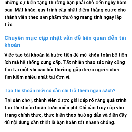
những sự kiện tặng thưởng bạn phải chờ đến ngày hôm
sau. Mặt khác, quy trình cập nhật điểm thắng cược cho
thành viên theo sản phẩm thường mang tính ngay lập
tức.
Chuyên mục cập nhật vấn đề liên quan đến tài
khoản
Việc tạo tài khoản là bước tiền đề mở khóa toàn bộ tiện
ích mà hệ thống cung cấp. Tất nhiên thao tác này cũng
tồn tại một vài
câu hỏi thường gặp
được người chơi
tìm kiếm nhiều nhất tại đơn vị.
Tạo tài khoản mới có cần chi trả thêm ngân sách?
Tại sân chơi, thành viên được giải đáp rõ rằng quá trình
tạo tài khoản hoàn toàn miễn phí. Chỉ cần truy cập vào
trang chính thức, thực hiện theo hướng dẫn và điền đầy
đủ nội dung cần thiết là bạn hoàn tất nhanh chóng.