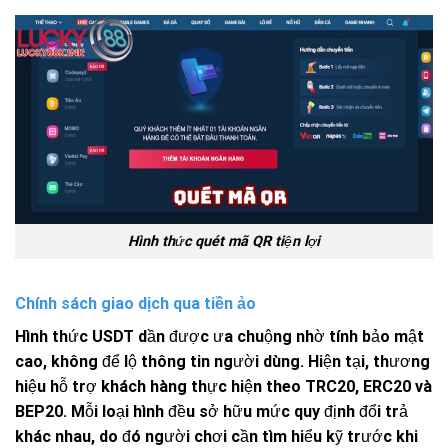
Hình thức quét mã QR tiện lợi
Chính sách giao dịch qua tiền ảo
Hình thức USDT dần được ưa chuộng nhờ tính bảo mật
cao, không để lộ thông tin người dùng. Hiện tại, thương
hiệu hỗ trợ khách hàng thực hiện theo TRC20, ERC20 và
BEP20. Mỗi loại hình đều sở hữu mức quy định đổi trả
khác nhau, do đó người chơi cần tìm hiểu kỹ trước khi