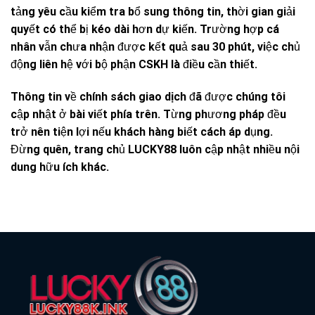
tảng yêu cầu kiểm tra bổ sung thông tin, thời gian giải
quyết có thể bị kéo dài hơn dự kiến. Trường hợp cá
nhân vẫn chưa nhận được kết quả sau 30 phút, việc chủ
động liên hệ với bộ phận CSKH là điều cần thiết.
Thông tin về
chính sách giao dịch
đã được chúng tôi
cập nhật ở bài viết phía trên. Từng phương pháp đều
trở nên tiện lợi nếu khách hàng biết cách áp dụng.
Đừng quên, trang chủ LUCKY88 luôn cập nhật nhiều nội
dung hữu ích khác.