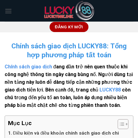
Chuyển
đến
nội
dung
ĐĂNG KÝ MỚI
Chính sách giao dịch LUCKY88: Tổng
hợp phương pháp tất toán
Chính sách giao dịch
đang dần trở nên quen thuộc khi
công nghệ thông tin ngày càng bùng nổ. Người dùng tại
nền tảng này luôn dễ dàng tiếp cận những phương thức
giao dịch tiện lợi. Bên cạnh đó, trang chủ
LUCKY88
còn
chú trọng đến yếu tố an toàn, luôn áp dụng nhiều biện
pháp bảo mật chặt chẽ cho từng phiên thanh toán.
Mục Lục
Điều kiện và điều khoản chính sách giao dịch chi