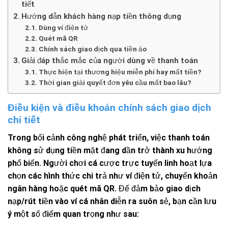
tiết
Hướng dẫn khách hàng nạp tiền thông dụng
Dùng ví điện tử
Quét mã QR
Chính sách giao dịch qua tiền ảo
Giải đáp thắc mắc của người dùng về thanh toán
Thực hiện tại thương hiệu miễn phí hay mất tiền?
Thời gian giải quyết đơn yêu cầu mất bao lâu?
Điều kiện và điều khoản chính sách giao dịch
chi tiết
Trong bối cảnh công nghệ phát triển, việc thanh toán
không sử dụng tiền mặt đang dần trở thành xu hướng
phổ biến. Người chơi cá cược trực tuyến linh hoạt lựa
chọn các hình thức chi trả như ví điện tử, chuyển khoản
ngân hàng hoặc quét mã QR. Để đảm bảo giao dịch
nạp/rút tiền vào ví cá nhân diễn ra suôn sẻ, bạn cần lưu
ý một số điểm quan trọng như sau: