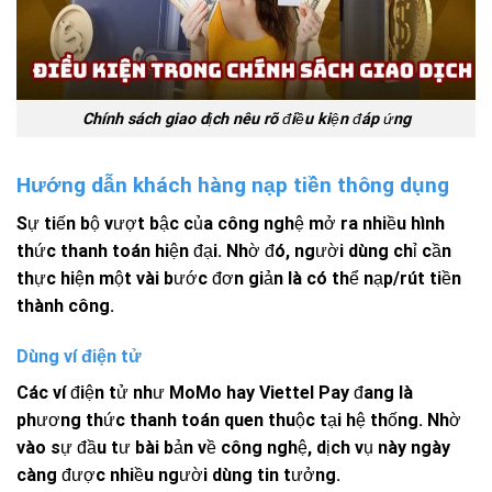
Chính sách giao dịch nêu rõ điều kiện đáp ứng
Hướng dẫn khách hàng nạp tiền thông dụng
Sự tiến bộ vượt bậc của công nghệ mở ra nhiều hình
thức thanh toán hiện đại. Nhờ đó, người dùng chỉ cần
thực hiện một vài bước đơn giản là có thể nạp/rút tiền
thành công.
Dùng ví điện tử
Các ví điện tử như MoMo hay Viettel Pay đang là
phương thức thanh toán quen thuộc tại hệ thống. Nhờ
vào sự đầu tư bài bản về công nghệ, dịch vụ này ngày
càng được nhiều người dùng tin tưởng.