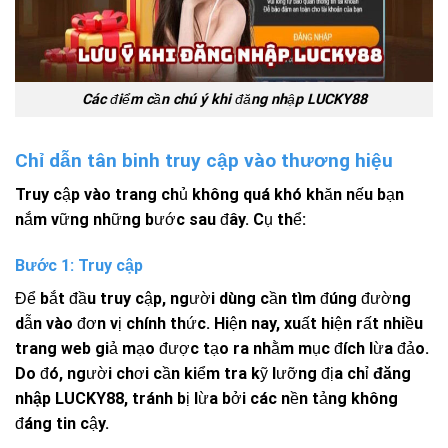
Các điểm cần chú ý khi đăng nhập LUCKY88
Chỉ dẫn tân binh truy cập vào thương hiệu
Truy cập vào trang chủ không quá khó khăn nếu bạn
nắm vững những bước sau đây. Cụ thể:
Bước 1: Truy cập
Để bắt đầu truy cập, người dùng cần tìm đúng đường
dẫn vào đơn vị chính thức. Hiện nay, xuất hiện rất nhiều
trang web giả mạo được tạo ra nhằm mục đích lừa đảo.
Do đó, người chơi cần kiểm tra kỹ lưỡng địa chỉ
đăng
nhập LUCKY88
, tránh bị lừa bởi các nền tảng không
đáng tin cậy.