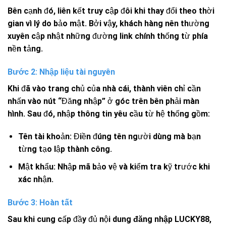
Bên cạnh đó, liên kết truy cập đôi khi thay đổi theo thời
gian vì lý do bảo mật. Bởi vậy, khách hàng nên thường
xuyên cập nhật những đường link chính thống từ phía
nền tảng.
Bước 2: Nhập liệu tài nguyên
Khi đã vào trang chủ của nhà cái, thành viên chỉ cần
nhấn vào nút “Đăng nhập” ở góc trên bên phải màn
hình. Sau đó, nhập thông tin yêu cầu từ hệ thống gồm:
Tên tài khoản: Điền đúng tên người dùng mà bạn
từng tạo lập thành công.
Mật khẩu: Nhập mã bảo vệ và kiểm tra kỹ trước khi
xác nhận.
Bước 3: Hoàn tất
Sau khi cung cấp đầy đủ nội dung
đăng nhập LUCKY88
,