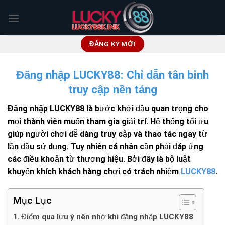
Chuyển
đến
nội
dung
ĐĂNG KÝ MỚI
Đăng nhập LUCKY88: Chỉ dẫn tân binh
truy cập nền tảng
Đăng nhập LUCKY88
là bước khởi đầu quan trọng cho
mọi thành viên muốn tham gia giải trí. Hệ thống tối ưu
giúp người chơi dễ dàng truy cập và thao tác ngay từ
lần đầu sử dụng. Tuy nhiên cá nhân cần phải đáp ứng
các điều khoản từ thương hiệu. Bởi đây là bộ luật
khuyến khích khách hàng chơi có trách nhiệm
LUCKY88
.
Mục Lục
Điểm qua lưu ý nên nhớ khi đăng nhập LUCKY88