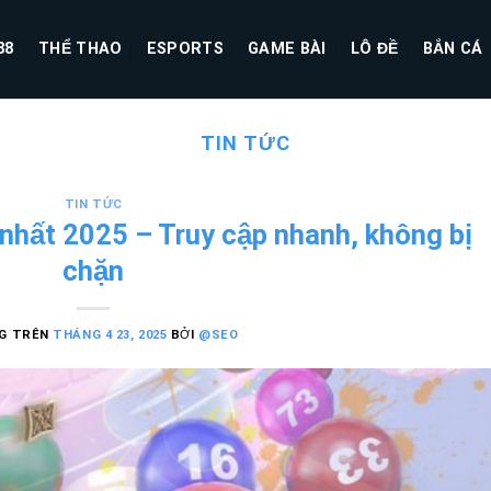
88
THỂ THAO
ESPORTS
GAME BÀI
LÔ ĐỀ
BẮN CÁ
TIN TỨC
TIN TỨC
nhất 2025 – Truy cập nhanh, không bị
chặn
NG TRÊN
THÁNG 4 23, 2025
BỞI
@SEO