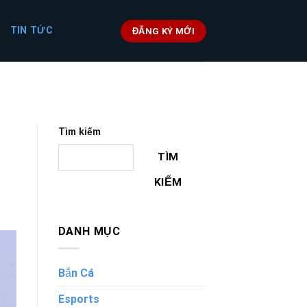
TIN TỨC
ĐĂNG KÝ MỚI
Tìm kiếm
TÌM
KIẾM
DANH MỤC
Bắn Cá
Esports