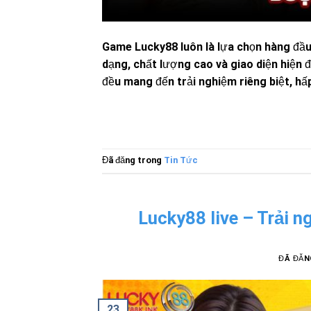
Game Lucky88 luôn là lựa chọn hàng đầ
dạng, chất lượng cao và giao diện hiện đ
đều mang đến trải nghiệm riêng biệt, hấp
Đã đăng trong
Tin Tức
Lucky88 live – Trải 
ĐÃ ĐĂ
23