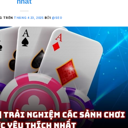
nhất
NG TRÊN
THÁNG 4 23, 2025
BỞI
@SEO