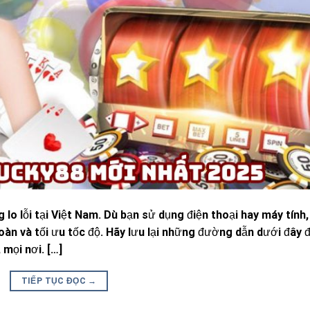
lo lỗi tại Việt Nam. Dù bạn sử dụng điện thoại hay máy tính,
àn và tối ưu tốc độ. Hãy lưu lại những đường dẫn dưới đây 
mọi nơi. […]
TIẾP TỤC ĐỌC
→