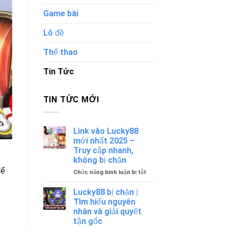
Game bài
Lô đề
Thể thao
Tin Tức
TIN TỨC MỚI
Link vào Lucky88
mới nhất 2025 –
Truy cập nhanh,
không bị chặn
để
ở
Chức năng bình luận bị tắt
Link
vào
Lucky88 bị chặn |
Lucky88
Tìm hiểu nguyên
mới
nhân và giải quyết
nhất
tận gốc
2025